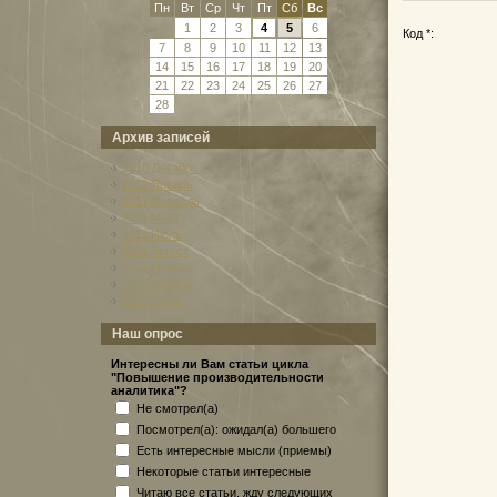
Пн
Вт
Ср
Чт
Пт
Сб
Вс
1
2
3
4
5
6
Код *:
7
8
9
10
11
12
13
14
15
16
17
18
19
20
21
22
23
24
25
26
27
28
Архив записей
2010 Декабрь
2011 Январь
2011 Февраль
2011 Март
2011 Июль
2011 Август
2011 Ноябрь
2016 Апрель
2016 Июнь
Наш опрос
Интересны ли Вам статьи цикла
"Повышение производительности
аналитика"?
Не смотрел(а)
Посмотрел(а): ожидал(а) большего
Есть интересные мысли (приемы)
Некоторые статьи интересные
Читаю все статьи, жду следующих