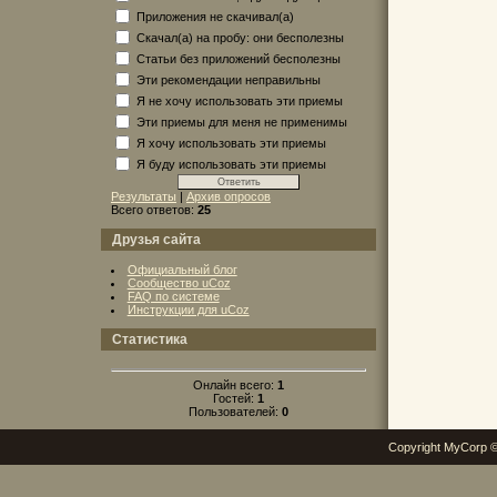
Приложения не скачивал(а)
Скачал(а) на пробу: они бесполезны
Статьи без приложений бесполезны
Эти рекомендации неправильны
Я не хочу использовать эти приемы
Эти приемы для меня не применимы
Я хочу использовать эти приемы
Я буду использовать эти приемы
Результаты
|
Архив опросов
Всего ответов:
25
Друзья сайта
Официальный блог
Сообщество uCoz
FAQ по системе
Инструкции для uCoz
Статистика
Онлайн всего:
1
Гостей:
1
Пользователей:
0
Copyright MyCorp 