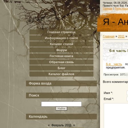
Четверг, 06.08.2026,
Приветствую Вас
Г
Главная
|
Регистрац
Я - А
Главная страница
Главная
»
2011
»
Информация о сайте
Каталог статей
Форум
6-я часть
Гостевая книга
Обратная связь
6-я часть
пос
предприятия.
Блог
Каталог файлов
Просмотров
: 1071 |
Всего коммента
Форма входа
Имя *:
Поиск
Email *:
Календарь
«
Февраль 2011
»